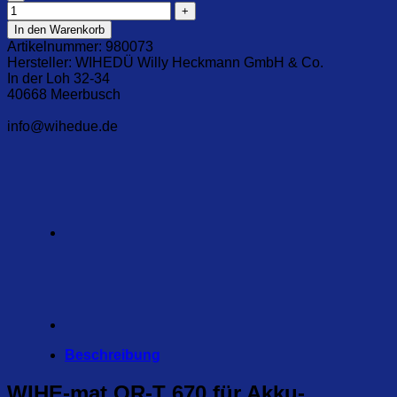
In den Warenkorb
Artikelnummer:
980073
Hersteller:
WIHEDÜ Willy Heckmann GmbH & Co.
In der Loh 32-34
40668 Meerbusch
info@wihedue.de
Beschreibung
WIHE-mat OR-T 670 für Akku-