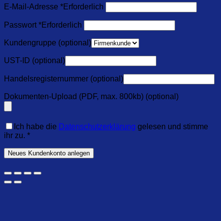
E-Mail-Adresse
*
Erforderlich
Passwort
*
Erforderlich
Kundengruppe
(optional)
UST-ID
(optional)
Handelsregisternummer
(optional)
Dokumenten-Upload (PDF, max. 800kb)
(optional)
Ich habe die
Datenschutzerklärung
gelesen und stimme
ihr zu.
*
Neues Kundenkonto anlegen