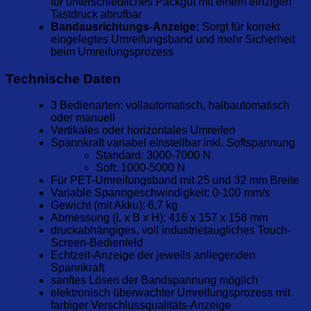
für unterschiedliches Packgut mit einem einzigen
Tastdruck abrufbar
Bandausrichtungs-Anzeige:
Sorgt für korrekt
eingelegtes Umreifungsband und mehr Sicherheit
beim Umreifungsprozess
Technische Daten
3 Bedienarten: vollautomatisch, halbautomatisch
oder manuell
Vertikales oder horizontales Umreifen
Spannkraft variabel einstellbar inkl. Softspannung
Standard: 3000-7000 N
Soft: 1000-5000 N
Für PET-Umreifungsband mit 25 und 32 mm Breite
Variable Spanngeschwindigkeit: 0-100 mm/s
Gewicht (mit Akku): 6,7 kg
Abmessung (L x B x H): 416 x 157 x 158 mm
druckabhängiges, voll industrietaugliches Touch-
Screen-Bedienfeld
Echtzeit-Anzeige der jeweils anliegenden
Spannkraft
sanftes Lösen der Bandspannung möglich
elektronisch überwachter Umreifungsprozess mit
farbiger Verschlussqualitäts-Anzeige