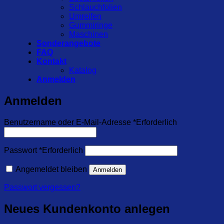
Schlauchfolien
Umreifen
Gummiringe
Maschinen
Sonderangebote
FAQ
Kontakt
Katalog
Anmelden
Anmelden
Benutzername oder E-Mail-Adresse
*
Erforderlich
Passwort
*
Erforderlich
Angemeldet bleiben
Anmelden
Passwort vergessen?
Neues Kundenkonto anlegen