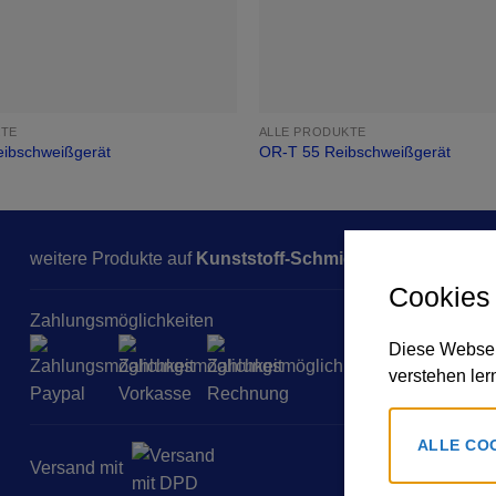
KTE
ALLE PRODUKTE
ibschweißgerät
OR-T 55 Reibschweißgerät
weitere Produkte auf
Kunststoff-Schmidt.de
Cookies
Zahlungsmöglichkeiten
Diese Websei
verstehen ler
ALLE CO
Versand mit