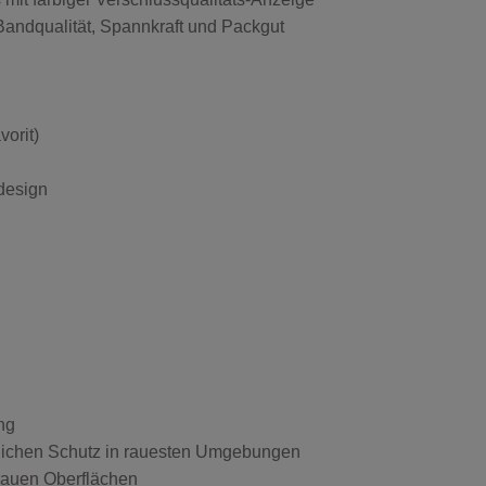
Bandqualität, Spannkraft und Packgut
vorit)
design
n
ng
zlichen Schutz in rauesten Umgebungen
 rauen Oberflächen