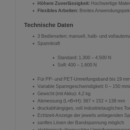
Höhere Zuverlässigkeit:
Hochwertige Materi
Flexibles Arbeiten:
Breites Anwendungspektr
Technische Daten
3 Bedienarten: manuell, halb- und vollautoma
Spannkraft
Standard: 1.300 – 4.500 N
Soft: 400 – 1.600 N
Für PP- und PET-Umreifungsband bis 19 mm
Variable Spanngeschwindigkeit: 0 – 150 mm
Gewicht (mit Akku): 4,2 kg
Abmessung (L×B×H): 367 × 152 × 138 mm
druckabhängiges, voll industrietaugliches T
Echtzeit-Anzeige der jeweils anliegenden Sp
sanftes Lösen der Bandspannung möglich
elektronisch überwachter Umreifungsprozess 