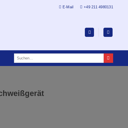
E-Mail
+49 211 4980131
Suchen
nach:
chweißgerät