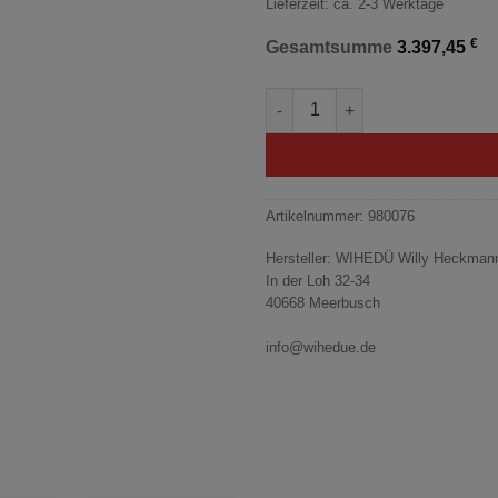
Lieferzeit: ca. 2-3 Werktage
€
Gesamtsumme
3.397,45
OR-T 460 Reibschweißgerät 
Artikelnummer:
980076
Hersteller:
WIHEDÜ Willy Heckman
In der Loh 32-34
40668 Meerbusch
info@wihedue.de