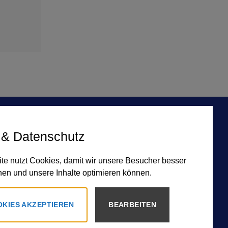
FAQ
 & Datenschutz
AGB
te nutzt Cookies, damit wir unsere Besucher besser
Versandkosten & Lieferung
nen und unsere Inhalte optimieren können.
Datenschutz
Barrierefreiheit
OKIES AKZEPTIEREN
BEARBEITEN
Widerruf