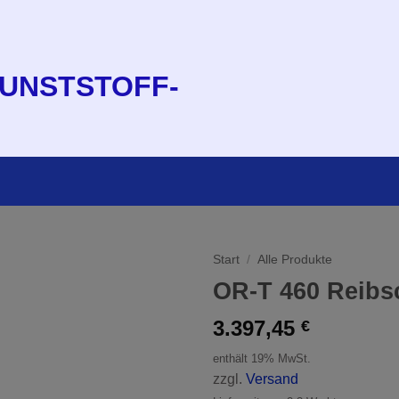
Start
/
Alle Produkte
OR-T 460 Reibs
3.397,45
€
enthält 19% MwSt.
zzgl.
Versand