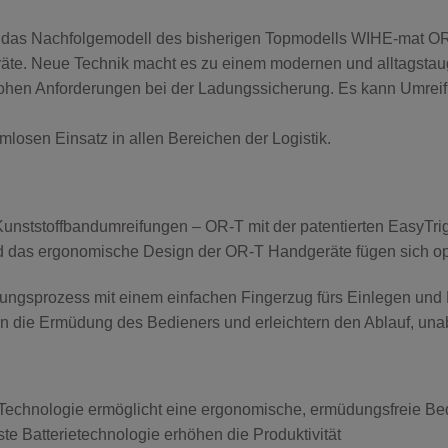
as Nachfolgemodell des bisherigen Topmodells WIHE-mat OR-T 4
räte. Neue Technik macht es zu einem modernen und alltagst
 hohen Anforderungen bei der Ladungssicherung. Es kann Umrei
mlosen Einsatz in allen Bereichen der Logistik.
unststoffbandumreifungen – OR-T mit der patentierten EasyTri
 und das ergonomische Design der OR-T Handgeräte fügen sich o
fungsprozess mit einem einfachen Fingerzug fürs Einlegen und
rn die Ermüdung des Bedieners und erleichtern den Ablauf, un
echnologie ermöglicht eine ergonomische, ermüdungsfreie Be
te Batterietechnologie erhöhen die Produktivität