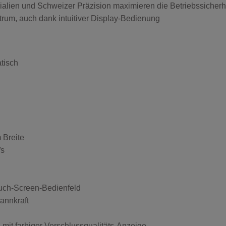
alien und Schweizer Präzision maximieren die Betriebssicherh
um, auch dank intuitiver Display-Bedienung
tisch
 Breite
/s
ouch-Screen-Bedienfeld
annkraft
mit farbiger Verschlussqualitäts-Anzeige