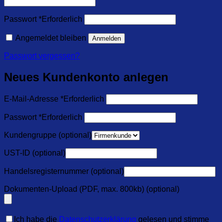
Passwort
*
Erforderlich
Angemeldet bleiben
Anmelden
Passwort vergessen?
Neues Kundenkonto anlegen
E-Mail-Adresse
*
Erforderlich
Passwort
*
Erforderlich
Kundengruppe
(optional)
UST-ID
(optional)
Handelsregisternummer
(optional)
Dokumenten-Upload (PDF, max. 800kb)
(optional)
Ich habe die
Datenschutzerklärung
gelesen und stimme