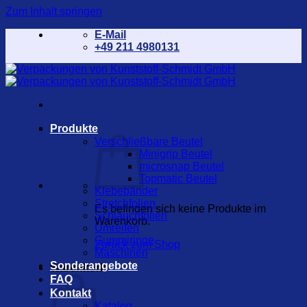
Zum Inhalt springen
E-Mail
+49 211 4980131
Produkte
Verschließbare Beutel
Minigrip Beutel
microsnap Beutel
Topmatic Beutel
Klebebänder
Stretchfolien
Es befinden sich keine Produkte im
Schlauchfolien
Warenkorb.
Umreifen
Gummiringe
Zurück zum Shop
Maschinen
Sonderangebote
Warenkorb
FAQ
Kontakt
Katalog