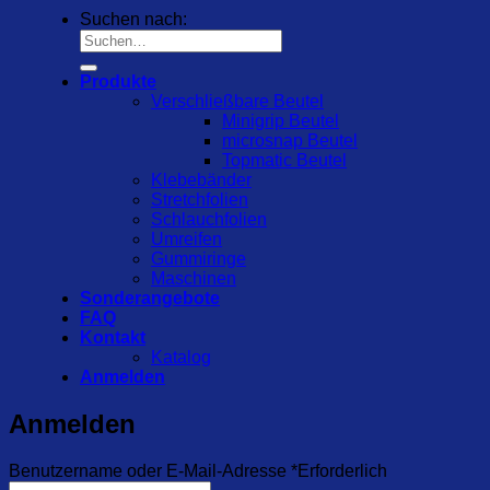
Suchen nach:
Produkte
Verschließbare Beutel
Minigrip Beutel
microsnap Beutel
Topmatic Beutel
Klebebänder
Stretchfolien
Schlauchfolien
Umreifen
Gummiringe
Maschinen
Sonderangebote
FAQ
Kontakt
Katalog
Anmelden
Anmelden
Benutzername oder E-Mail-Adresse
*
Erforderlich