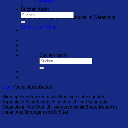
Suchen nach:
Es befinden sich keine Produkte im Warenkorb.
Zurück zum Shop
Suchen nach:
Start
/
Verschluss-Beutel
Minigrip® und microsnap® Druckverschlussbeutel,
Topmatic® Schiebeverschlussbeutel – wir haben die
Originale in Top-Qualität: wiederverschließbare Beutel in
vielen Ausführungen und Größen.