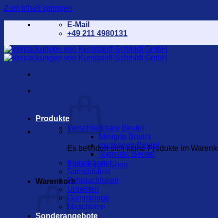
Zum Inhalt springen
E-Mail
+49 211 4980131
Produkte
Verschließbare Beutel
Minigrip Beutel
microsnap Beutel
Es befinden sich keine Produkte im Warenk
Topmatic Beutel
Klebebänder
Zurück zum Shop
Stretchfolien
Schlauchfolien
Warenkorb
Umreifen
Gummiringe
Maschinen
Sonderangebote