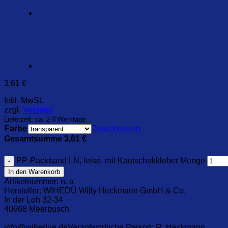
3,61
€
Inkl. MwSt.
zzgl.
Versand
Lieferzeit: ca. 2-3 Werktage
Farbe
Zurücksetzen
Gesamtsumme
3,61
€
PP-Packband LN, leise, mit Kautschukkleber Menge
In den Warenkorb
Artikelnummer:
n. a.
Hersteller:
WIHEDÜ Willy Heckmann GmbH & Co.
In der Loh 32-34
40668 Meerbusch
info@wihedue.de
Verantwortliche Person:
R. Heckmann