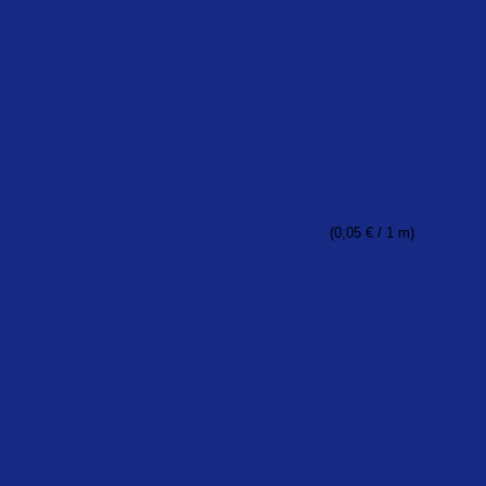
(
0,05
€
/ 1 m)